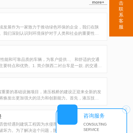
more+
击
联
系
客
服
续发展作为一家致力于推动绿色环保的企业，我们在陕
。我们深刻认识到环境保护对于人类和社会的重要性，
性能和可靠品质的车辆，为客户提供..、 和舒适的交通
要特点和优势。1. 简介陕西二衬台车是一款..的交通工
西省重要的基础设施项目，液压栈桥的建设正迎来全新的发
将焕发出更加强大的活力和创新能力。首先，液压技术
x
咨询服务
侵
否曾经遇到建筑工程因为水侵而导致损失的情况？如果
CONSULTING
SERVICE
破坏力。为了解决这个问题，陕西防水布台车应运而