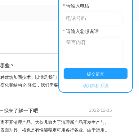
* 请输入电话
* 请输入您想说话
more+
2023-03-03
哪些？
提交留言
各种建筑加固技术，以满足我们当前发展的需要。对于一些
变化和结构 的降低，我们需要对其进行 测试，并根据测试
动力鹊桥系统
。建筑结构加固可分为直接加固和间接加固两类方法。在设
要求选择合适的加固方法和配合使用的技术。河...
2022-12-16
们一起来了解一下吧
都离不开清理产品。大伙儿致力于清理新产品开发生产与。
和表面别具一格也是有性能稳定可用各行各业。由于运用独
量标准比一般彩钢夹芯板更严格，价格相对而言更高一些，