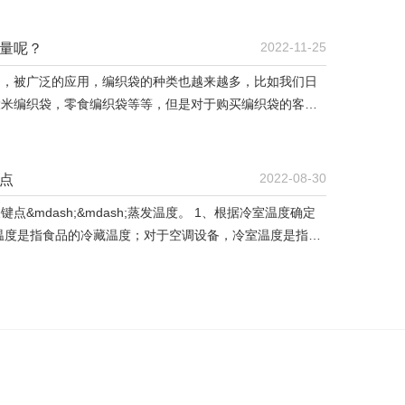
限性，无法完全全民化。对于一些专业技术要求高的工程
2022-11-25
量呢？
中，被广泛的应用，编织袋的种类也越来越多，比如我们日
大米编织袋，零食编织袋等等，但是对于购买编织袋的客户
可以通过以下几个内容
: 1、检查封口的强度 要想使编织袋内保持...
2022-08-30
点
&mdash;&mdash;蒸发温度。 1、根据冷室温度确定
温度是指食品的冷藏温度；对于空调设备，冷室温度是指室
户所需的冷室温度。 在正常情况下，冷室温度主要由蒸发
直接影响冷却介...