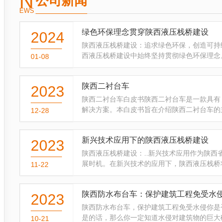
N
公司新闻
EWS
绿色环保理念贯穿陕西液压栈桥建设
2024
陕西液压栈桥建设：追求绿色环保，创造可持
西液压栈桥建设中始终坚持贯彻绿色环保理念
01-08
因此在设计、建造和运营过...
陕西二衬台车
2023
陕西二衬台车白皮书陕西二衬台车是一款具有 
解决方案。本白皮书旨在介绍陕西二衬台车的主
12-28
具，经...
新兴技术应用下的陕西液压栈桥建设
2023
陕西液压栈桥建设：..新兴技术应用作为陕
展时机。在新兴技术的应用下，陕西液压栈桥
11-22
是陕西液压栈桥建设中...
陕西防水布台车：保护建筑工程免受水
2023
陕西防水布台车，保护建筑工程免受水侵你是
是的话，那么你一定知道水侵对建筑物的巨大
10-21