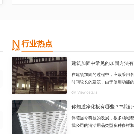
生。陕西防水布台车是一种专...
N
行业热点
EWS
建筑加固中常见的加固方法有
在建筑加固的过程中，应该采用
时间较长的建筑，由于使用功能的
数据使用结构加固技术进行改造
View details
计过程中，可根据实际情况和使用
你知道净化板有哪些？**我
伴随当今科技的发展，很多领域
我公司的清洁用品类型多种多样
特性手工净化板生产制造产品质