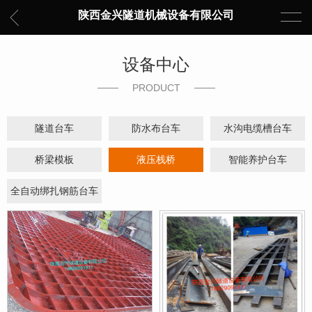
陕西金兴隧道机械设备有限公司
设备中心
PRODUCT
隧道台车
防水布台车
水沟电缆槽台车
桥梁模板
液压栈桥
智能养护台车
全自动绑扎钢筋台车