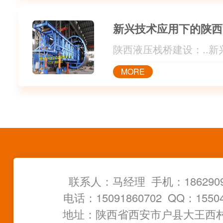
新兴技术应用下的陕西
MORE
联系人：马经理 手机：1862909
电话：15091860702 QQ：15504
地址：陕西省西安市户县大王西村