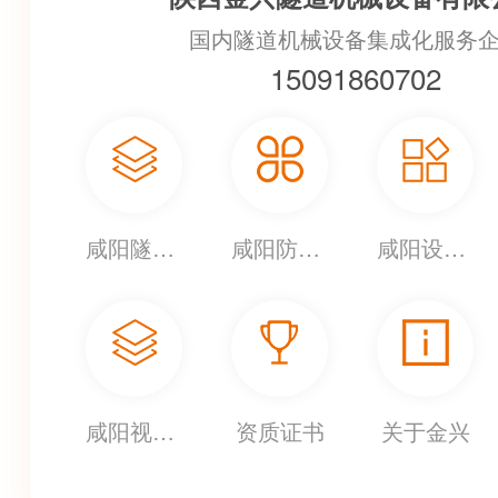
国内隧道机械设备集成化服务
15091860702
咸阳隧道台车
咸阳防水布台车
咸阳设备中心
咸阳视频展示
资质证书
关于金兴