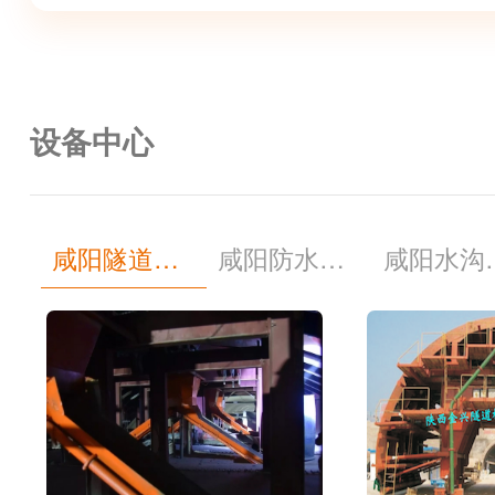
设备中心
咸阳隧道台车
咸阳防水布台车
咸阳水沟电缆槽台车