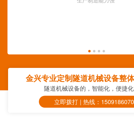
隧道机械设备，满足客户的需求
生产制造能力强
生产制造能力强
售后无忧
售后无忧
金兴专业定制隧道机械设备整
隧道机械设备的，智能化，便捷化
立即拨打 | 热线：1509186070