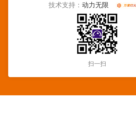
技术支持：
动力无限
扫一扫