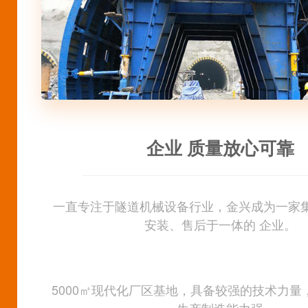
服务及时 售后省心省
服务及时 售后省心省
型号多样 可量身定制
企业 质量放心可靠
企业 质量放心可靠
专业团队 安装
一直专注于隧道机械设备行业，金兴成为一家
可制作隧道台车，二衬台车，防水布台车等多
训练有素的安装施工队伍，严格按照标准执行
一直专注于隧道机械设备行业，金兴成为一家
严格按照合同的规定做好各项技术和售前、售
严格按照合同的规定做好各项技术和售前、售
进行调试，保障设备正常运行
安装、售后于一体的 企业。
安装、售后于一体的 企业。
用于高速公路、高铁、地铁
在线客服，及时响应，对客户提出的问题在24-
在线客服，及时响应，对客户提出的问题在24-
5000㎡现代化厂区基地，具备较强的技术力量
5000㎡现代化厂区基地，具备较强的技术力量
等领域根据每个项目的特殊要求，技术团队可
技术人员驻地提供使用指导和技术支持，