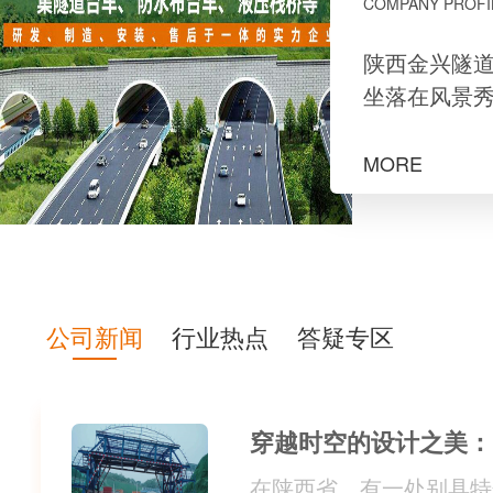
COMPANY PROFI
陕西金兴隧
坐落在风景
名遐迩的旅游
公司**参与
MORE
广高速铁路
西客运铁路
贵广高速铁
达陕高速公
西商高速公
公司新闻
行业热点
答疑专区
路、西汉高
西康高速公路、
穿越时空的设计之美：